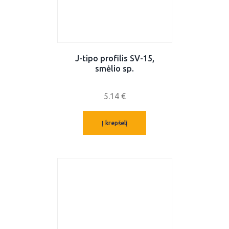
J-tipo profilis SV-15,
smėlio sp.
5.14
€
Į krepšelį