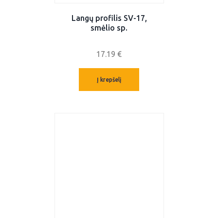
Langų profilis SV-17,
smėlio sp.
17.19
€
Į krepšelį