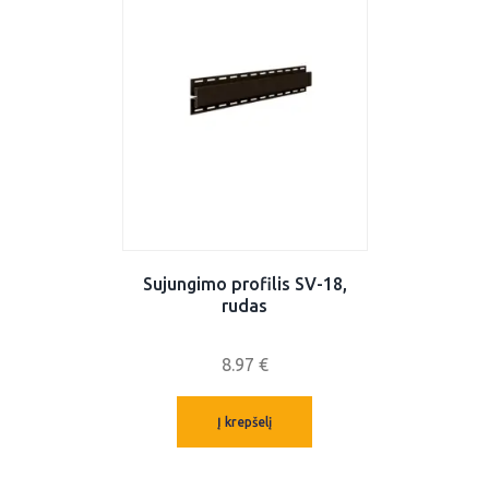
Sujungimo profilis SV-18,
rudas
8.97
€
Į krepšelį