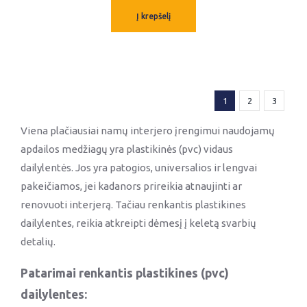
Į krepšelį
1
2
3
Viena plačiausiai namų interjero įrengimui naudojamų
apdailos medžiagų yra plastikinės (pvc) vidaus
dailylentės. Jos yra patogios, universalios ir lengvai
pakeičiamos, jei kadanors prireikia atnaujinti ar
renovuoti interjerą. Tačiau renkantis plastikines
dailylentes, reikia atkreipti dėmesį į keletą svarbių
detalių.
Patarimai renkantis plastikines (pvc)
dailylentes: