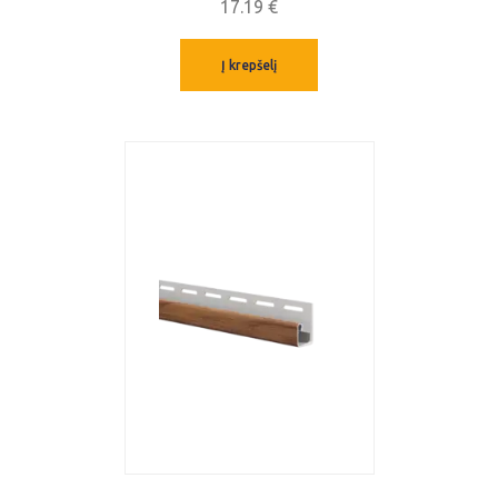
17.19
€
Į krepšelį