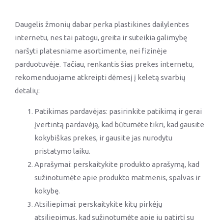
Daugelis žmonių dabar perka plastikines dailylentes
internetu, nes tai patogu, greita ir suteikia galimybę
naršyti platesniame asortimente, nei fizinėje
parduotuvėje. Tačiau, renkantis šias prekes internetu,
rekomenduojame atkreipti dėmesį į keletą svarbių
detalių:
Patikimas pardavėjas: pasirinkite patikimą ir gerai
įvertintą pardavėją, kad būtumėte tikri, kad gausite
kokybiškas prekes, ir gausite jas nurodytu
pristatymo laiku.
Aprašymai: perskaitykite produkto aprašymą, kad
sužinotumėte apie produkto matmenis, spalvas ir
kokybę.
Atsiliepimai: perskaitykite kitų pirkėjų
atsiliepimus, kad sužinotumėte apie jų patirtį su