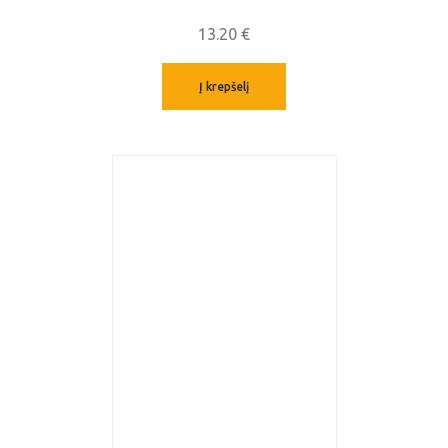
13.20
€
Į krepšelį