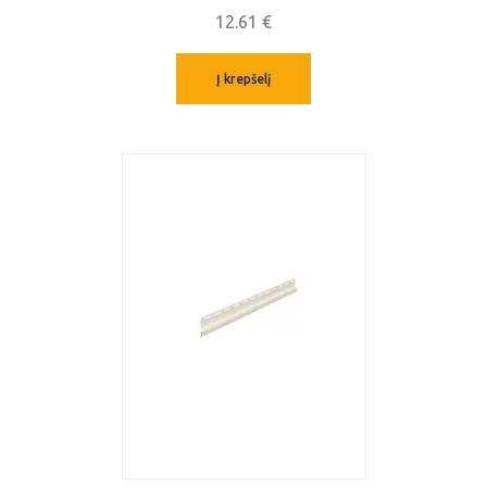
12.61
€
Į krepšelį