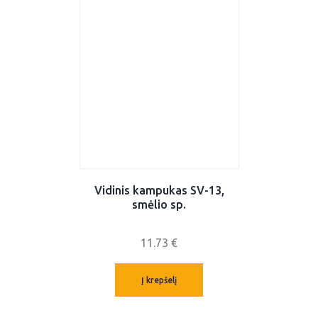
Vidinis kampukas SV-13,
smėlio sp.
11.73
€
Į krepšelį