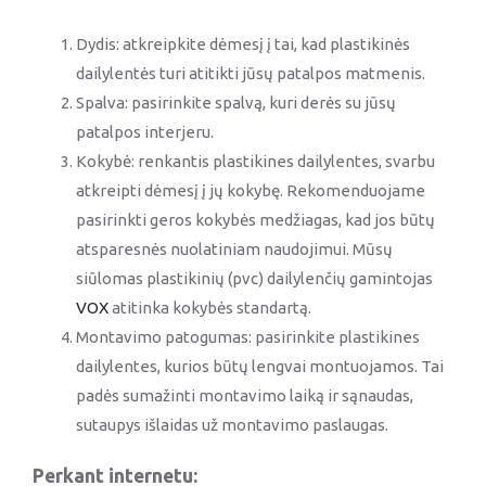
Dydis: atkreipkite dėmesį į tai, kad plastikinės
dailylentės turi atitikti jūsų patalpos matmenis.
Spalva: pasirinkite spalvą, kuri derės su jūsų
patalpos interjeru.
Kokybė: renkantis plastikines dailylentes, svarbu
atkreipti dėmesį į jų kokybę. Rekomenduojame
pasirinkti geros kokybės medžiagas, kad jos būtų
atsparesnės nuolatiniam naudojimui. Mūsų
siūlomas plastikinių (pvc) dailylenčių gamintojas
VOX
atitinka kokybės standartą.
Montavimo patogumas: pasirinkite plastikines
dailylentes, kurios būtų lengvai montuojamos. Tai
padės sumažinti montavimo laiką ir sąnaudas,
sutaupys išlaidas už montavimo paslaugas.
Perkant internetu: