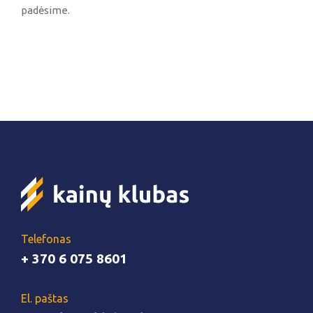
padėsime.
Telefonas
+ 370 6 075 8601
El. paštas