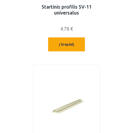
Startinis profilis SV-11
universalus
4.78
€
Į krepšelį