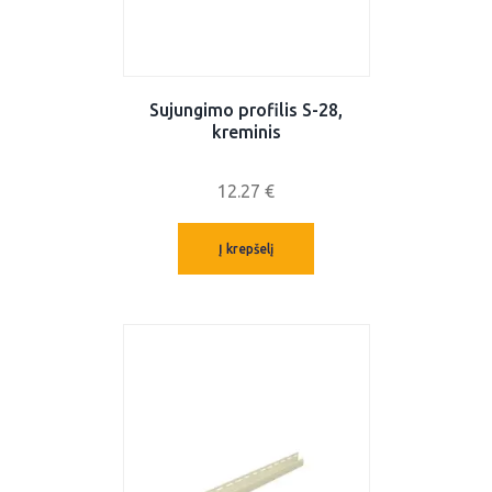
Sujungimo profilis S-28,
kreminis
12.27
€
Į krepšelį