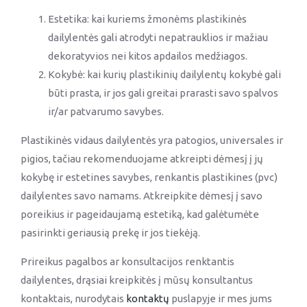
Estetika: kai kuriems žmonėms plastikinės
dailylentės gali atrodyti nepatrauklios ir mažiau
dekoratyvios nei kitos apdailos medžiagos.
Kokybė: kai kurių plastikinių dailylentų kokybė gali
būti prasta, ir jos gali greitai prarasti savo spalvos
ir/ar patvarumo savybes.
Plastikinės vidaus dailylentės yra patogios, universales ir
pigios, tačiau rekomenduojame atkreipti dėmesį į jų
kokybę ir estetines savybes, renkantis plastikines (pvc)
dailylentes savo namams. Atkreipkite dėmesį į savo
poreikius ir pageidaujamą estetiką, kad galėtumėte
pasirinkti geriausią prekę ir jos tiekėją.
Prireikus pagalbos ar konsultacijos renktantis
dailylentes, drąsiai kreipkitės į mūsų konsultantus
kontaktais, nurodytais
kontaktų
puslapyje ir mes jums