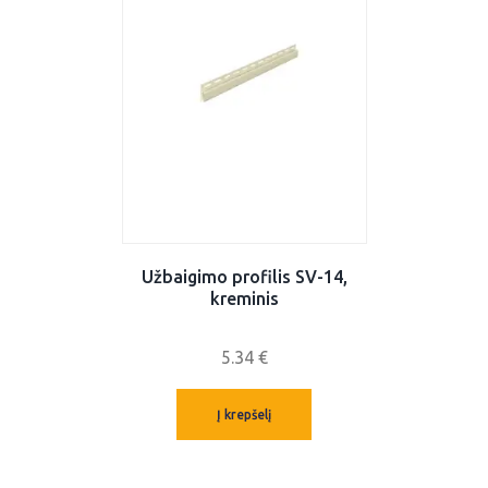
Užbaigimo profilis SV-14,
kreminis
5.34
€
Į krepšelį