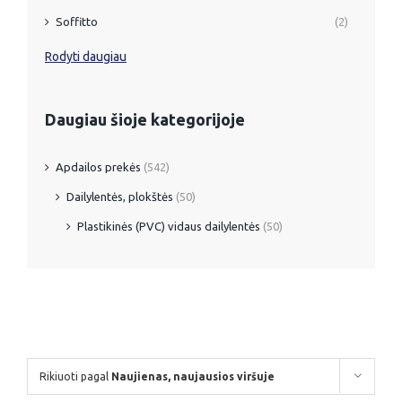
Soffitto
(2)
Rodyti daugiau
Daugiau šioje kategorijoje
Apdailos prekės
(542)
Dailylentės, plokštės
(50)
Plastikinės (PVC) vidaus dailylentės
(50)
Rikiuoti pagal
Naujienas, naujausios viršuje