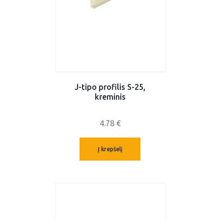
J-tipo profilis S-25,
kreminis
4.78
€
Į krepšelį