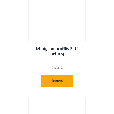
Užbaigimo profilis S-14,
smėlio sp.
5.75
€
Į krepšelį