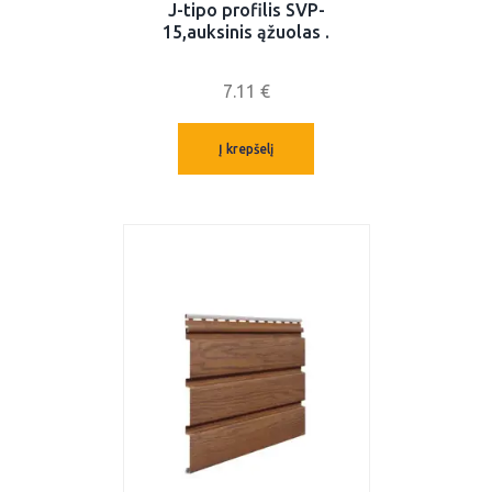
J-tipo profilis SVP-
15,auksinis ąžuolas .
7.11
€
Į krepšelį