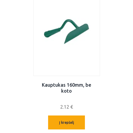
Kauptukas 160mm, be
koto
2.12
€
Į krepšelį