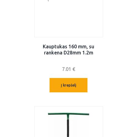
Kauptukas 160 mm, su
rankena D28mm 1.2m
7.01
€
Į krepšelį