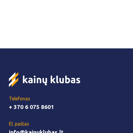
Telefonas
+ 370 6 075 8601
El. paštas
info@kainuklubas.lt