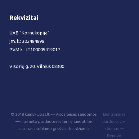
Rekvizitai
UAB “Kornukopija”
Įm. k.: 302484898
PVM k.: LT100005419017
Visorių g. 20, Vilnius 08300
© 2018 kainuklubas.lt — Visos teisės saugomos
Elektroninės
— Interneto parduotuvės turinį naudoti be
parduotuvės
autoriaus sutikimo griežtai draudžiama.
kūrimas —
Denovo