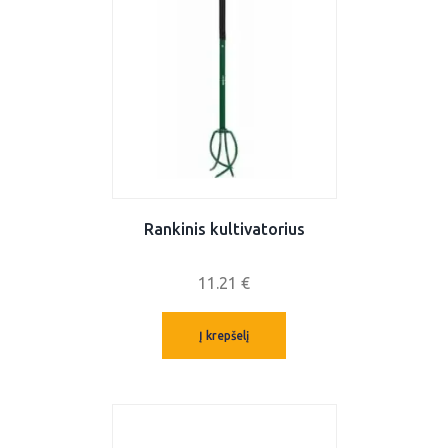
Rankinis kultivatorius
11.21
€
Į krepšelį