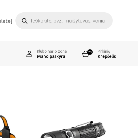
Products
search
slate]
Klubo nario zona
Pirkinių
20
Mano paskyra
Krepšelis
1