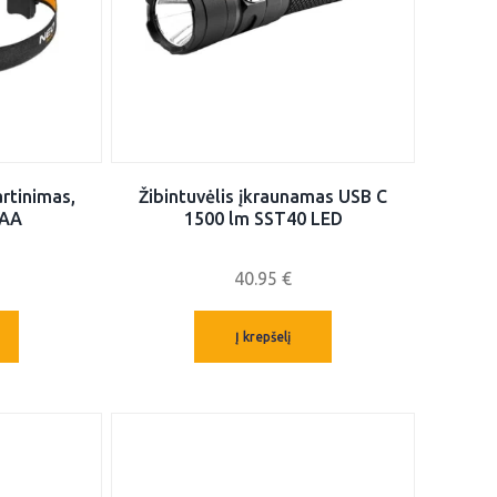
artinimas,
Žibintuvėlis įkraunamas USB C
AAA
1500 lm SST40 LED
40.95
€
Į krepšelį