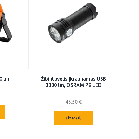
0 lm
Žibintuvėlis įkraunamas USB
3300 lm, OSRAM P9 LED
45.50
€
Į krepšelį