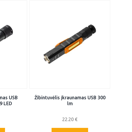
amas USB
Žibintuvėlis įkraunamas USB 300
9 LED
lm
22.20
€