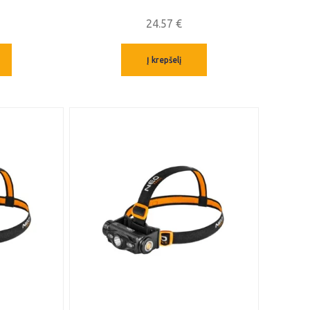
24.57
€
Į krepšelį