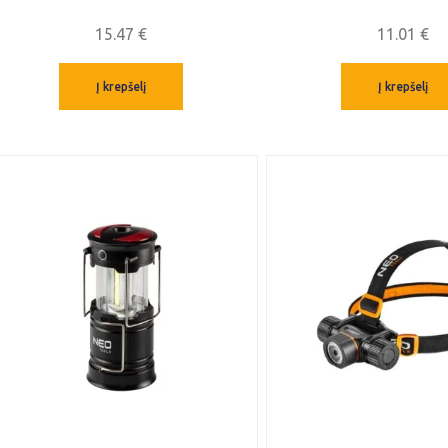
15.47
€
11.01
€
Į krepšelį
Į krepšelį