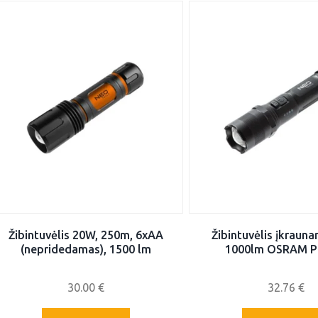
Žibintuvėlis 20W, 250m, 6xAA
Žibintuvėlis įkraun
(nepridedamas), 1500 lm
1000lm OSRAM P
30.00
€
32.76
€