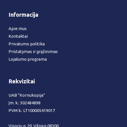
Informacija
Apie mus
Kontaktai
Privatumo politika
Pristatymas ir grąžinimas
Lojalumo programa
Rekvizitai
UAB “Kornukopija”
Įm. k.: 302484898
PVM k.: LT100005419017
Visorių g. 20, Vilnius 08300