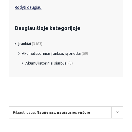
Rodyti daugiau
Daugiau šioje kategorijoje
Įrankiai
(3183)
Akumuliatoriniai įrankiai, jų priedai
(69)
Akumuliatoriniai siurbliai
(3)
Rikiuoti pagal
Naujienas, naujausios viršuje