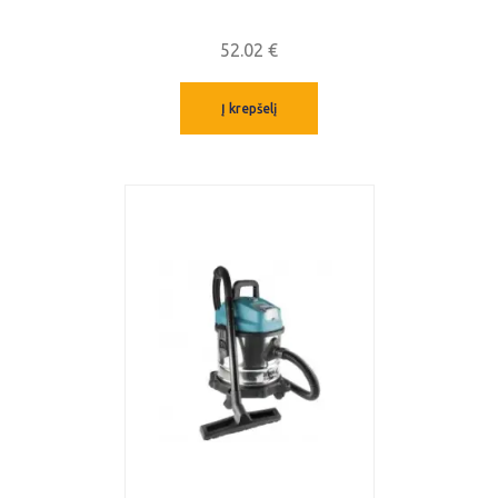
52.02
€
Į krepšelį