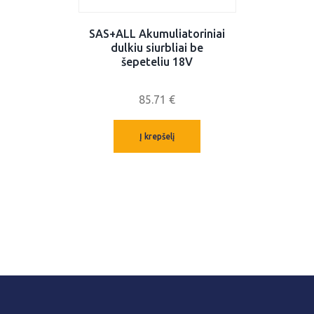
SAS+ALL Akumuliatoriniai
dulkiu siurbliai be
šepeteliu 18V
85.71
€
Į krepšelį