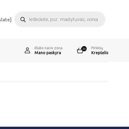
Products
search
slate]
Klubo nario zona
Pirkinių
20
Mano paskyra
Krepšelis
1