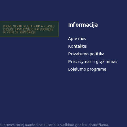
Informacija
Apie mus
Kontaktai
Privatumo politika
Pristatymas ir grąžinimas
Lojalumo programa
uotuvės turinį naudoti be autoriaus sutikimo griežtai draudžiama.