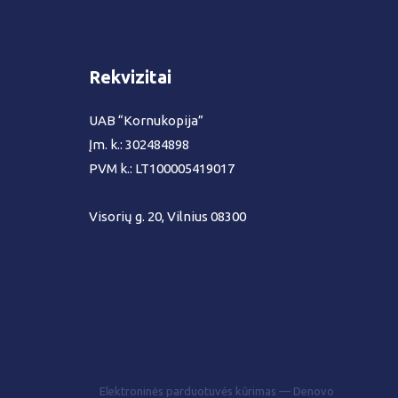
Rekvizitai
UAB “Kornukopija”
Įm. k.: 302484898
PVM k.: LT100005419017
Visorių g. 20, Vilnius 08300
Elektroninės parduotuvės kūrimas — Denovo