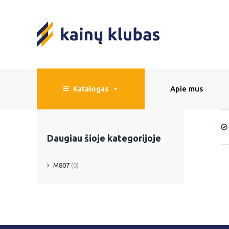
Skip
to
content
Katalogas
Apie mus
Daugiau šioje kategorijoje
M807
(0)