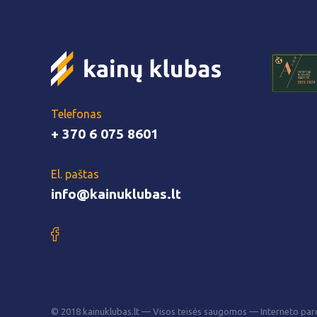
Telefonas
+ 370 6 075 8601
El. paštas
info@kainuklubas.lt
© 2018 kainuklubas.lt — Visos teisės saugomos — Interneto pard