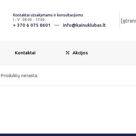
Kontaktai užsakymams ir konsultacijoms
I - V 08:00 - 17:00
[gtran
—
+ 370 6 075 8601
info@kainuklubas.lt
Kontaktai
Akcijos
Produktų nerasta.