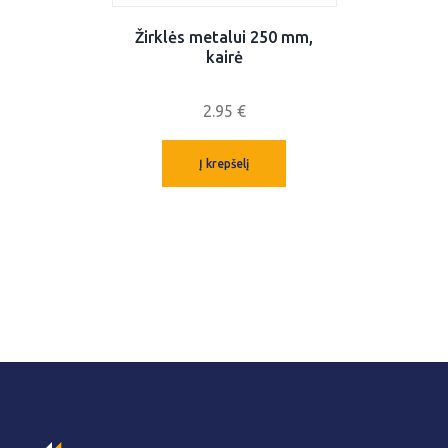
Žirklės metalui 250 mm,
kairė
2.95
€
Į krepšelį