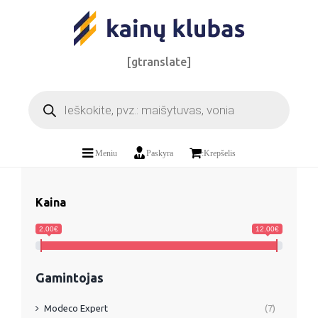
Skip
to
content
[gtranslate]
Products
search
Meniu
Paskyra
:Krepšelis
Kaina
2.00€
12.00€
Gamintojas
Modeco Expert
(7)