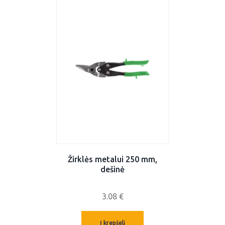
Žirklės metalui 250 mm,
dešinė
3.08
€
Į krepšelį