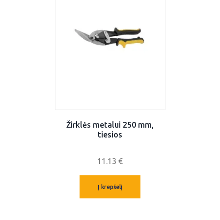
Žirklės metalui 250 mm,
tiesios
11.13
€
Į krepšelį