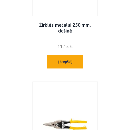
Žirklės metalui 250 mm,
dešinė
11.15
€
Į krepšelį