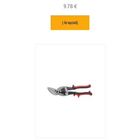
9.78
€
Į krepšelį