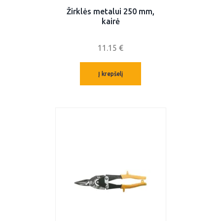
Žirklės metalui 250 mm,
kairė
11.15
€
Į krepšelį