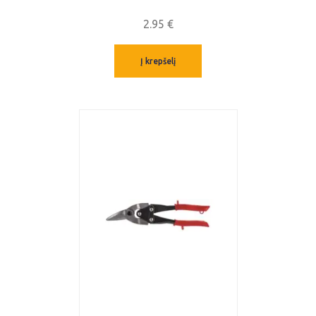
2.95
€
Į krepšelį