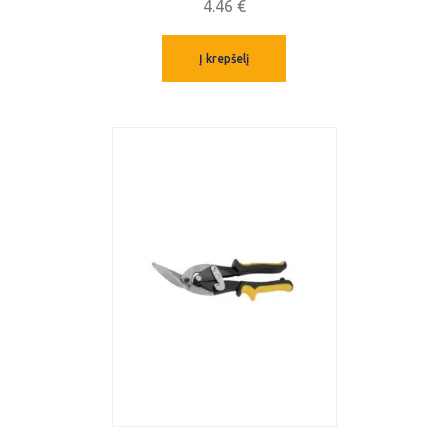
4.46
€
Į krepšelį