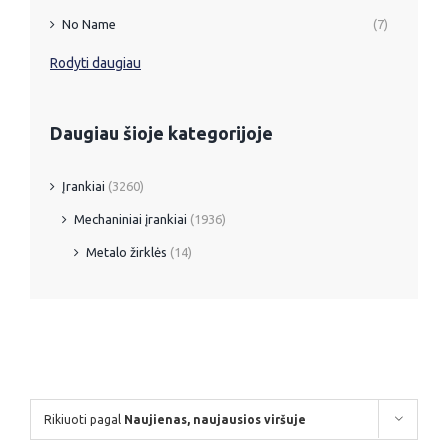
No Name
(7)
Rodyti daugiau
Daugiau šioje kategorijoje
Įrankiai
(3260)
Mechaniniai įrankiai
(1936)
Metalo žirklės
(14)
Rikiuoti pagal
Naujienas, naujausios viršuje