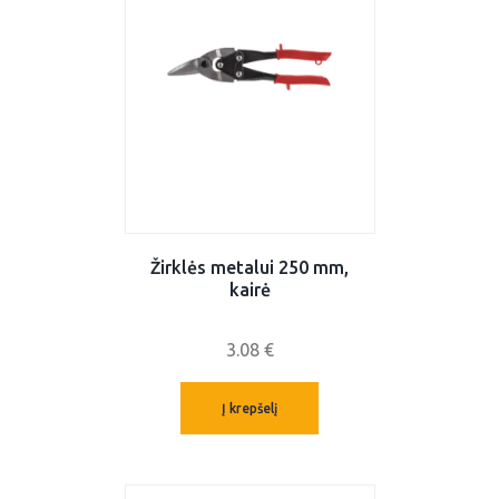
Žirklės metalui 250 mm,
kairė
3.08
€
Į krepšelį