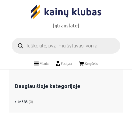
Skip
to
content
[gtranslate]
Products
search
Meniu
Paskyra
:Krepšelis
Daugiau šioje kategorijoje
M383
(0)