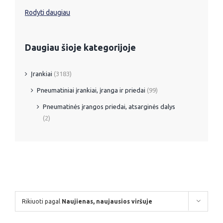
Rodyti daugiau
Daugiau šioje kategorijoje
Įrankiai
(3183)
Pneumatiniai įrankiai, įranga ir priedai
(99)
Pneumatinės įrangos priedai, atsarginės dalys
(2)
Rikiuoti pagal
Naujienas, naujausios viršuje