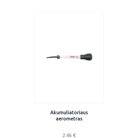
Akumuliatoriaus
aerometras
2.46
€