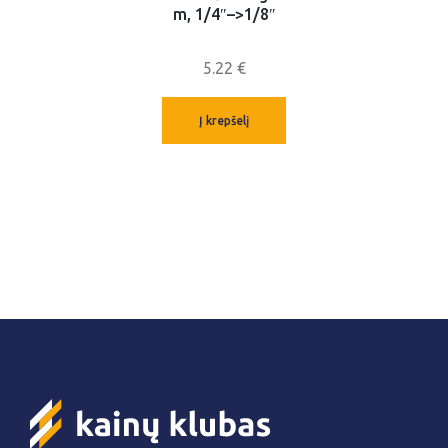
m, 1/4″–>1/8″
5.22
€
Į krepšelį