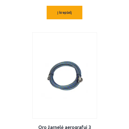
Į krepšelį
Oro žarnelė aerografui 3