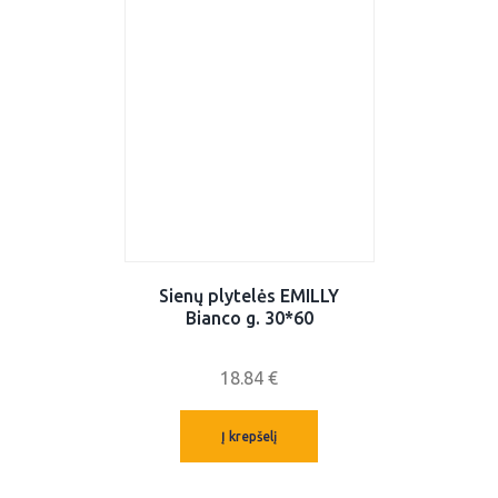
Sienų plytelės EMILLY
Bianco g. 30*60
18.84
€
Į krepšelį