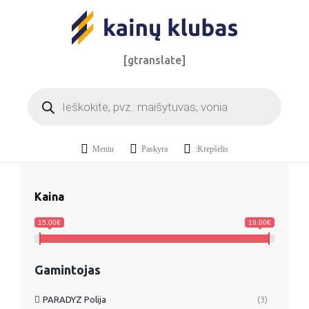
Skip
to
content
[gtranslate]
Products
search
Meniu
Paskyra
:Krepšelis
Kaina
15.00€
19.00€
Gamintojas
PARADYZ Polija
(3)