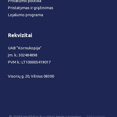
Privatumo politika
Pristatymas ir grąžinimas
Lojalumo programa
Rekvizitai
UAB “Kornukopija”
Įm. k.: 302484898
PVM k.: LT100005419017
Visorių g. 20, Vilnius 08300
© 2018 kainuklubas.lt — Visos teisės saugomos
Elektroninės